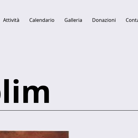
Attività
Calendario
Galleria
Donazioni
Conta
Quick links
Centro studi Luciano Berio
Fabbrica del Vapore
plim
Ulysses Platform