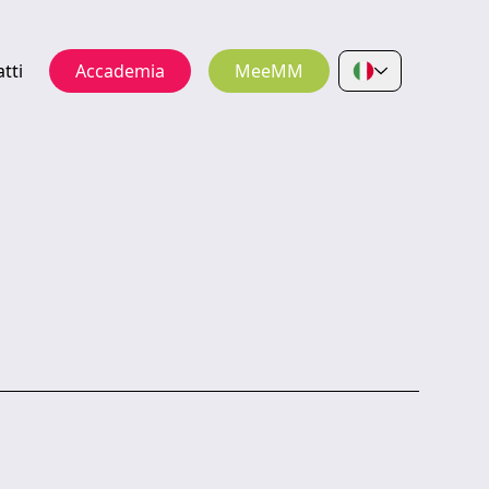
tti
Accademia
MeeMM