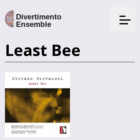
Apri il
Least Bee