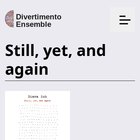
Apri il
Still, yet, and
again