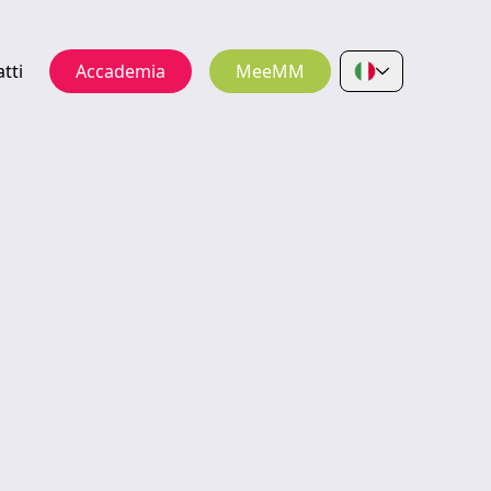
tti
Accademia
MeeMM