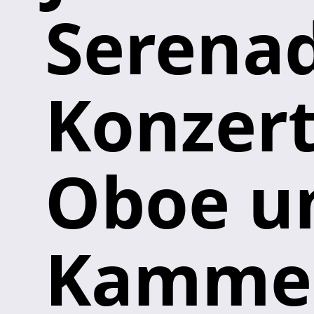
Serenad
Konzert
Oboe u
Kammer