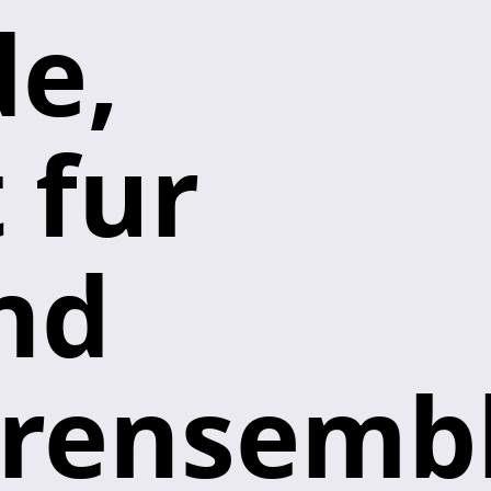
e,
 fur
nd
ensembl