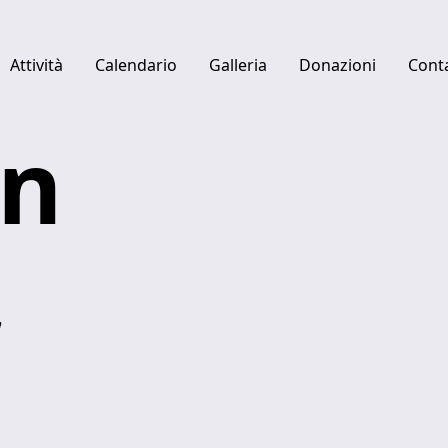
Attività
Calendario
Galleria
Donazioni
Conta
an
Quick links
Centro studi Luciano Berio
Fabbrica del Vapore
,
Ulysses Platform