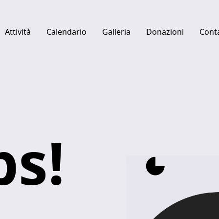
Attività
Calendario
Galleria
Donazioni
Conta
Quick links
Centro studi Luciano Berio
Fabbrica del Vapore
Ulysses Platform
s!