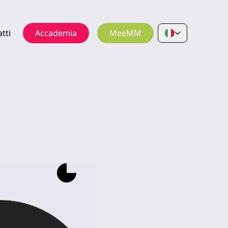
tti
Accademia
MeeMM