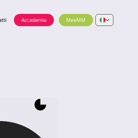
tti
Accademia
MeeMM