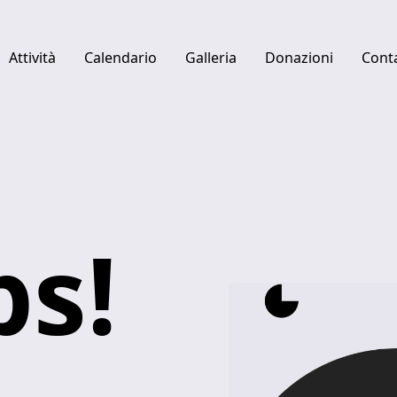
Attività
Calendario
Galleria
Donazioni
Conta
Quick links
Centro studi Luciano Berio
Fabbrica del Vapore
Ulysses Platform
s!