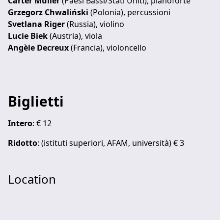
Carter Muller
(Paesi Bassi/Stati Uniti), pianoforte
Grzegorz Chwaliński
(Polonia), percussioni
Svetlana Riger
(Russia), violino
Lucie Biek
(Austria), viola
Angèle Decreux
(Francia), violoncello
Biglietti
Intero
: € 12
Ridotto
: (istituti superiori, AFAM, università) € 3
Location