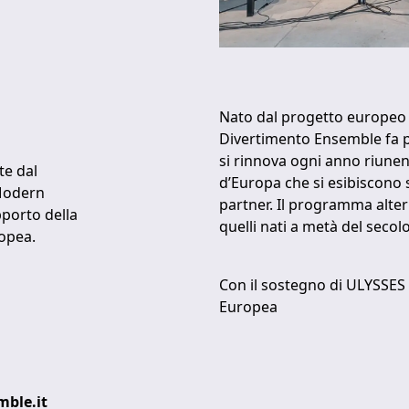
Nato dal progetto europeo 
Divertimento Ensemble fa p
si rinnova ogni anno riunen
e dal
d’Europa che si esibiscono s
 Modern
partner. Il programma alte
porto della
quelli nati a metà del secolo
opea.
Con il sostegno di ULYSSES 
Europea
ble.it