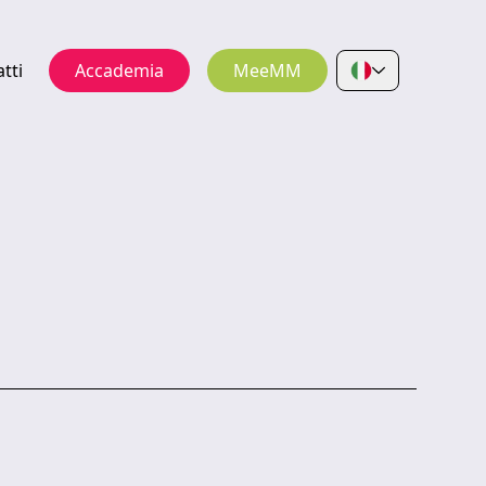
tti
Accademia
MeeMM