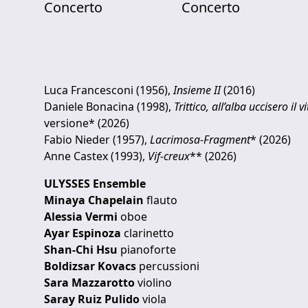
Concerto
Concerto
Luca Francesconi (1956),
Insieme II
(2016)
Daniele Bonacina (1998),
Trittico, all’alba uccisero il vi
versione* (2026)
Fabio Nieder (1957),
Lacrimosa-Fragment
* (2026)
Anne Castex (1993),
Vif-creux
** (2026)
ULYSSES Ensemble
Minaya Chapelain
flauto
Alessia Vermi
oboe
Ayar Espinoza
clarinetto
Shan-Chi Hsu
pianoforte
Boldizsar Kovacs
percussioni
Sara Mazzarotto
violino
Saray Ruiz Pulido
viola