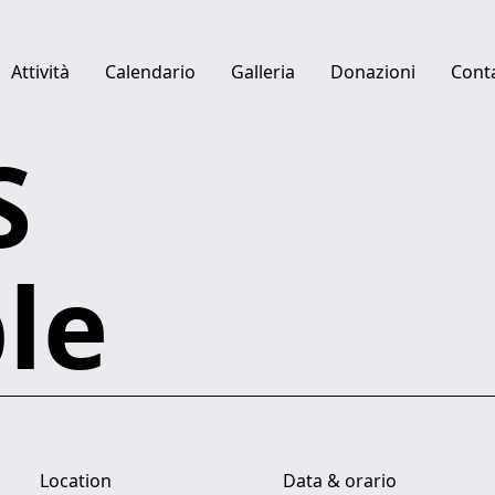
Attività
Calendario
Galleria
Donazioni
Conta
S
Quick links
Centro studi Luciano Berio
Fabbrica del Vapore
le
Ulysses Platform
Location
Data & orario