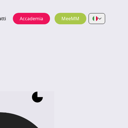
tti
Accademia
MeeMM