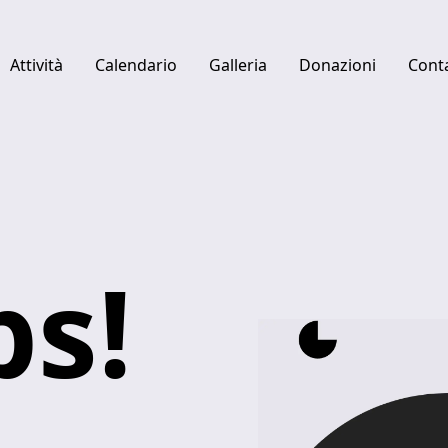
Attività
Calendario
Galleria
Donazioni
Conta
Quick links
Centro studi Luciano Berio
Fabbrica del Vapore
Ulysses Platform
s!